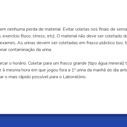
m nenhuma perda de material. Evitar coletas nos finais de sema
exercício físico, stress, etc). O material não deve ser coletado 
ames. As urinas devem ser coletadas em frasco plástico liso, ti
onar contaminação da urina.
ar o horário. Coletar para um frasco grande (tipo água mineral) to
te à mesma hora em que jogou fora a 1ª urina da manhã do dia an
r o mais rápido possível para o Laboratório.